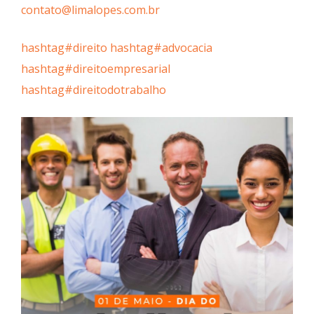
contato@limalopes.com.br
hashtag
#
direito
hashtag
#
advocacia
hashtag
#
direitoempresarial
hashtag
#
direitodotrabalho