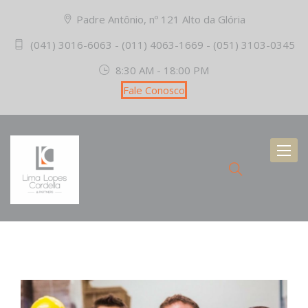
Padre Antônio, nº 121 Alto da Glória
(041) 3016-6063 - (011) 4063-1669 - (051) 3103-0345
8:30 AM - 18:00 PM
Fale Conosco
Toggl
naviga