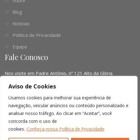
Sobre
Blog
Noticias
Política de Privacidade
Equipe
Fale Conosco
Nos visite em Padre Antônio, nº 121 Alto da Glória
Telefone:
(041) 3016-6063 - (51) 3103-0345 - (11) 4063-
Aviso de Cookies
1669
Usamos cookies para melhorar sua experiência de
Email:
contato@limalopes.com.br
navegação, veicular anúncios ou conteúdo personalizado e
analisar nosso tráfego. Ao clicar em “Aceitar”, você
Horários
8:30 AM - 18:00 PM
concorda com o uso de
cookies.
Conheça nossa Política de Privacidade