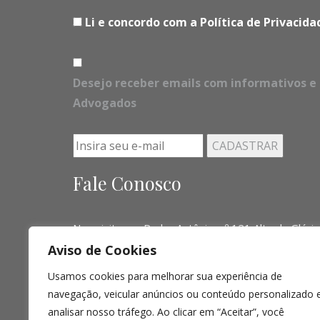
Li e concordo com a Política de Privaci
Desejo receber emails com informativos e 
Advogados
Fale Conosco
Nos visite em Padre Antônio, nº 121 Alto da Glória
Aviso de Cookies
Telefone:
(041) 3016-6063 - (51) 3103-0345 - (
Usamos cookies para melhorar sua experiência de
Email:
contato@limalopes.com.br
navegação, veicular anúncios ou conteúdo personalizado 
Horários
8:30 AM - 18:00 PM
analisar nosso tráfego. Ao clicar em “Aceitar”, você