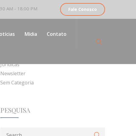
30 AM - 18:00 PM
Fale Conosco
CATEGORIAS
otícias
Mídia
Contato
Institucionais
Jurídicas
Newsletter
Sem Categoria
PESQUISA