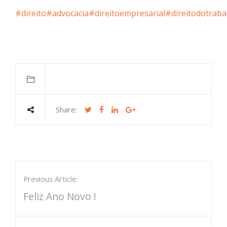
#direito
#advocacia
#direitoempresarial
#direitodotraba
Share:
Previous Article:
Feliz Ano Novo !