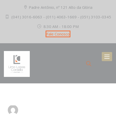
Padre Antônio, nº 121 Alto da Glória
(041) 3016-6063 - (011) 4063-1669 - (051) 3103-0345
8:30 AM - 18:00 PM
Fale Conosco
Toggl
naviga