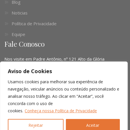
Blog
Noticias
Política de Privacidade
Equipe
Fale Conosco
Nos visite em Padre Antônio, nº 121 Alto da Glória
Telefone:
(041) 3016-6063 - (51) 3103-0345 - (11) 4063-
Aviso de Cookies
1669
Usamos cookies para melhorar sua experiência de
Email:
contato@limalopes.com.br
navegação, veicular anúncios ou conteúdo personalizado e
analisar nosso tráfego. Ao clicar em “Aceitar”, você
Horários
8:30 AM - 18:00 PM
concorda com o uso de
cookies.
Conheça nossa Política de Privacidade
© Copyright 2026 |
Lima Lopes Cordella
| All right reserved.
Rejeitar
Aceitar