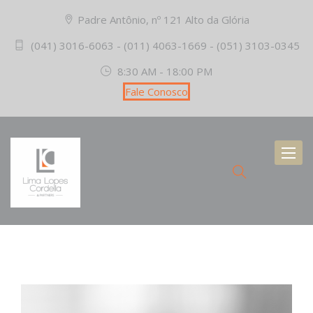
Padre Antônio, nº 121 Alto da Glória
(041) 3016-6063 - (011) 4063-1669 - (051) 3103-0345
8:30 AM - 18:00 PM
Fale Conosco
Toggl
naviga