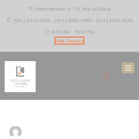
Padre Antônio, nº 121 Alto da Glória
(041) 3016-6063 - (011) 4063-1669 - (051) 3103-0345
8:30 AM - 18:00 PM
Fale Conosco
Toggl
naviga