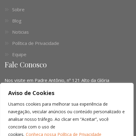
Sobre
Blog
Noticias
Política de Privacidade
Equipe
Fale Conosco
Nos visite em Padre Antônio, nº 121 Alto da Glória
Telefone:
(041) 3016-6063 - (51) 3103-0345 - (11) 4063-
Aviso de Cookies
1669
Usamos cookies para melhorar sua experiência de
Email:
contato@limalopes.com.br
navegação, veicular anúncios ou conteúdo personalizado e
analisar nosso tráfego. Ao clicar em “Aceitar”, você
Horários
8:30 AM - 18:00 PM
concorda com o uso de
cookies.
Conheça nossa Política de Privacidade