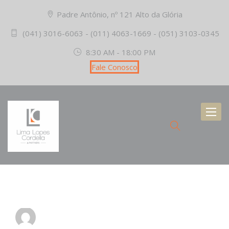
Padre Antônio, nº 121 Alto da Glória
(041) 3016-6063 - (011) 4063-1669 - (051) 3103-0345
8:30 AM - 18:00 PM
Fale Conosco
Toggl
naviga