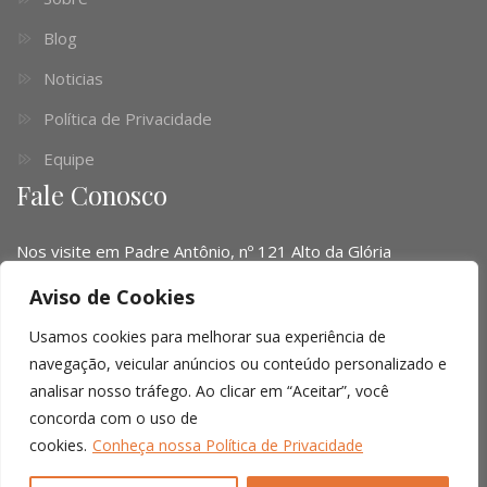
Blog
Noticias
Política de Privacidade
Equipe
Fale Conosco
Nos visite em Padre Antônio, nº 121 Alto da Glória
Telefone:
(041) 3016-6063 - (51) 3103-0345 - (11) 4063-
Aviso de Cookies
1669
Usamos cookies para melhorar sua experiência de
Email:
contato@limalopes.com.br
navegação, veicular anúncios ou conteúdo personalizado e
analisar nosso tráfego. Ao clicar em “Aceitar”, você
Horários
8:30 AM - 18:00 PM
concorda com o uso de
cookies.
Conheça nossa Política de Privacidade