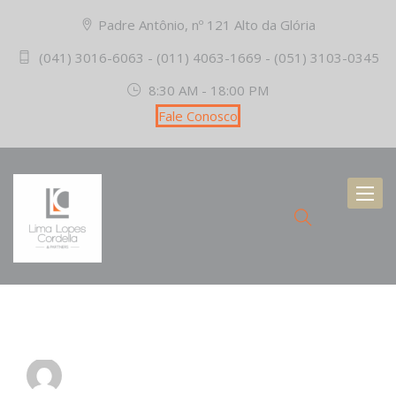
Padre Antônio, nº 121 Alto da Glória
(041) 3016-6063 - (011) 4063-1669 - (051) 3103-0345
8:30 AM - 18:00 PM
Fale Conosco
Toggl
naviga