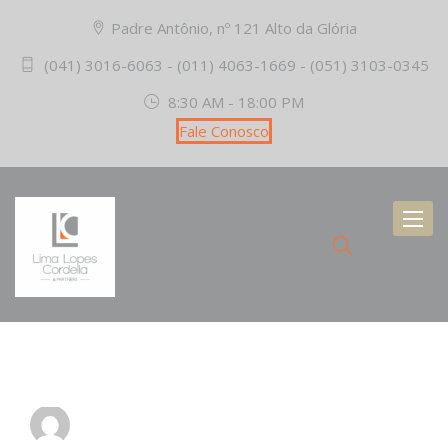
Padre Antônio, nº 121 Alto da Glória
(041) 3016-6063 - (011) 4063-1669 - (051) 3103-0345
8:30 AM - 18:00 PM
Fale Conosco
Toggl
naviga