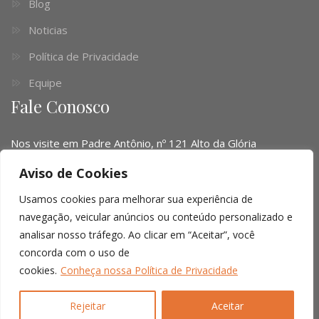
Blog
Noticias
Política de Privacidade
Equipe
Fale Conosco
Nos visite em Padre Antônio, nº 121 Alto da Glória
Telefone:
(041) 3016-6063 - (51) 3103-0345 - (11) 4063-
Aviso de Cookies
1669
Usamos cookies para melhorar sua experiência de
Email:
contato@limalopes.com.br
navegação, veicular anúncios ou conteúdo personalizado e
analisar nosso tráfego. Ao clicar em “Aceitar”, você
Horários
8:30 AM - 18:00 PM
concorda com o uso de
cookies.
Conheça nossa Política de Privacidade
© Copyright 2026 |
Lima Lopes Cordella
| All right reserved.
Rejeitar
Aceitar