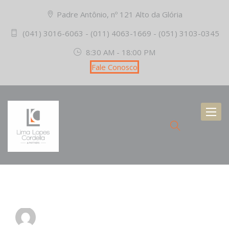
Padre Antônio, nº 121 Alto da Glória
(041) 3016-6063 - (011) 4063-1669 - (051) 3103-0345
8:30 AM - 18:00 PM
Fale Conosco
Toggl
naviga