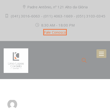
Padre Antônio, nº 121 Alto da Glória
(041) 3016-6063 - (011) 4063-1669 - (051) 3103-0345
8:30 AM - 18:00 PM
Fale Conosco
Toggl
naviga